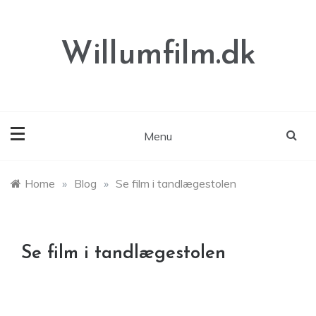
Skip
to
content
Willumfilm.dk
Menu
Home
»
Blog
»
Se film i tandlægestolen
Se film i tandlægestolen