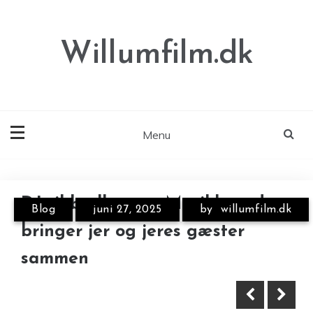
Skip
to
content
Willumfilm.dk
Menu
Annonce
DJ til brylluppet: Musikken, der
Blog
juni 27, 2025
by
willumfilm.dk
RéVision+ forstår
bringer jer og jeres gæster
momsregnskabets kunst
sammen