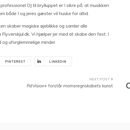
fessionel DJ til brylluppet er I sikre på, at musikken
om både I og jeres gæster vil huske for altid.
en skaber magiske øjeblikke og samler alle
Flyverskjul.dk. Vi hjælper jer med at skabe den fest, I
ed og uforglemmelige minder.
PINTEREST
LINKEDIN
C
RéVision+ forstår momsregnskabets kunst