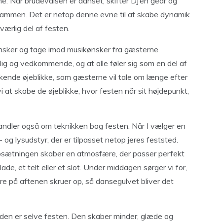
. Når brudevalsen er danset, skifter DJ’en gear og
 sammen. Det er netop denne evne til at skabe dynamik
dværlig del af festen.
ønsker og tage imod musikønsker fra gæsterne
lig og vedkommende, og at alle føler sig som en del af
skende øjeblikke, som gæsterne vil tale om længe efter
i at skabe de øjeblikke, hvor festen når sit højdepunkt,
andler også om teknikken bag festen. Når I vælger en
yd- og lysudstyr, der er tilpasset netop jeres feststed.
sopsætningen skaber en atmosfære, der passer perfekt
 lade, et telt eller et slot. Under middagen sørger vi for,
re på aftenen skruer op, så dansegulvet bliver det
– den er selve festen. Den skaber minder, glæde og