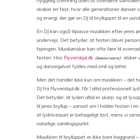
hyggelig stemning uden at overdøve samtalerne
skaber en fest, hvor alle generationer danser
og energi, der gør en DJ til brylluppet til en uun
En DJ kan også tilpasse musikken efter jeres 
undervejs. Det betyder, at festen bliver person
fejringen. Musikønsker kan ofte føre til overra
festen. Hos
Flyverskjul.dk
elsker v
og dansegulvet fyldes med smil og latter.
Men det handler ikke kun om musikken – det h
DJ fra Flyverskjul.dk, får I altid professionelt l
Det betyder, at lyden altid er skarp, og at ly
til jeres bryllup – uanset om I holder festen i en
at lydniveauet er behageligt lavt, mens vi sene
naturlige samlingspunkt.
Musikken til brylluppet er ikke bare baggrund 