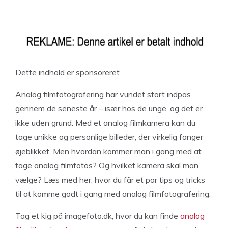
Dette indhold er sponsoreret
Analog filmfotografering har vundet stort indpas
gennem de seneste år – især hos de unge, og det er
ikke uden grund. Med et analog filmkamera kan du
tage unikke og personlige billeder, der virkelig fanger
øjeblikket. Men hvordan kommer man i gang med at
tage analog filmfotos? Og hvilket kamera skal man
vælge? Læs med her, hvor du får et par tips og tricks
til at komme godt i gang med analog filmfotografering.
Tag et kig på imagefoto.dk, hvor du kan finde
analog