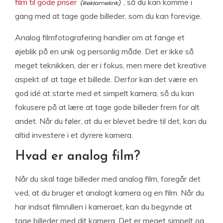
film til gode priser
, så du kan komme i
gang med at tage gode billeder, som du kan forevige.
Analog filmfotografering handler om at fange et
øjeblik på en unik og personlig måde. Det er ikke så
meget teknikken, der er i fokus, men mere det kreative
aspekt af at tage et billede. Derfor kan det være en
god idé at starte med et simpelt kamera, så du kan
fokusere på at lære at tage gode billeder frem for alt
andet. Når du føler, at du er blevet bedre til det, kan du
altid investere i et dyrere kamera.
Hvad er analog film?
Når du skal tage billeder med analog film, foregår det
ved, at du bruger et analogt kamera og en film. Når du
har indsat filmrullen i kameraet, kan du begynde at
tage billeder med dit kamera. Det er meget simpelt og