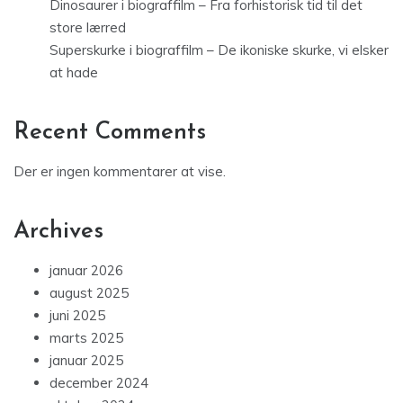
Dinosaurer i biograffilm – Fra forhistorisk tid til det
store lærred
Superskurke i biograffilm – De ikoniske skurke, vi elsker
at hade
Recent Comments
Der er ingen kommentarer at vise.
Archives
januar 2026
august 2025
juni 2025
marts 2025
januar 2025
december 2024