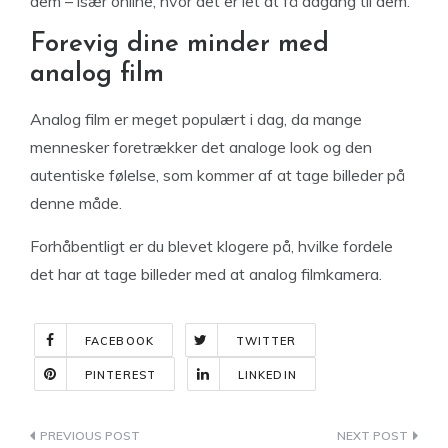
dem – især online, hvor det er let at få adgang til dem.
Forevig dine minder med
analog film
Analog film er meget populært i dag, da mange
mennesker foretrækker det analoge look og den
autentiske følelse, som kommer af at tage billeder på
denne måde.
Forhåbentligt er du blevet klogere på, hvilke fordele
det har at tage billeder med at analog filmkamera.
FACEBOOK
TWITTER
PINTEREST
LINKEDIN
Indlægsnavigation