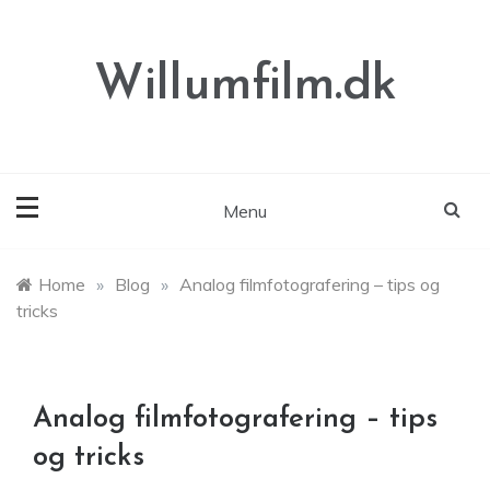
Skip
to
content
Willumfilm.dk
Menu
Home
»
Blog
»
Analog filmfotografering – tips og
tricks
Analog filmfotografering – tips
og tricks