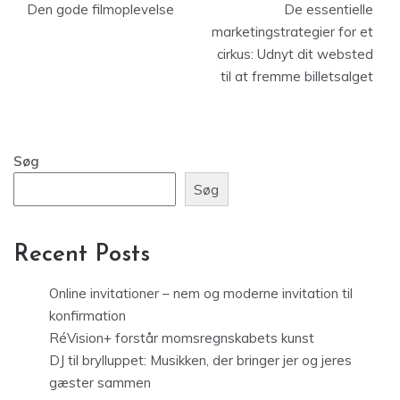
Den gode filmoplevelse
De essentielle
marketingstrategier for et
cirkus: Udnyt dit websted
til at fremme billetsalget
Søg
Søg
Recent Posts
Online invitationer – nem og moderne invitation til
konfirmation
RéVision+ forstår momsregnskabets kunst
DJ til brylluppet: Musikken, der bringer jer og jeres
gæster sammen